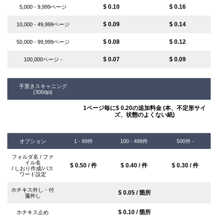
$ 0.10
$ 0.16
5,000 - 9,999ページ
$ 0.09
$ 0.14
10,000 - 49,999ページ
$ 0.08
$ 0.12
50,000 - 99,999ページ
$ 0.07
$ 0.09
100,000ページ -
手置きスキャニング
(300dpi)
1ページ毎に$ 0.20の追加料金 (本、不定形サイ
ズ、状態のよくない紙)
オプション
1 - 99件
100 - 499件
500件 -
フォルダ名 / ファ
イル名
$ 0.50 / 件
$ 0.40 / 件
$ 0.30 / 件
/ しおり作成/パス
ワード設定
ホチキス外し・付
$ 0.05 / 箇所
箋外し
$ 0.10 / 箇所
ホチキス止め