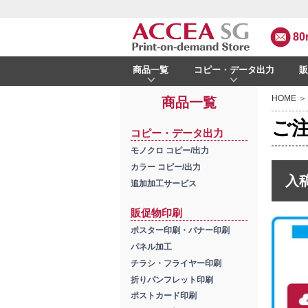
80
商品一覧
コピー・データ出力
HOME
＞
商品一覧
ご
コピー・データ出力
モノクロ コピー/出力
カラー コピー/出力
入
追加加工サービス
販促物印刷
ポスター印刷・バナー印刷
パネル加工
チラシ・フライヤー印刷
折りパンフレット印刷
ポストカード印刷