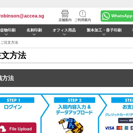
robinson@accea.sg
WhatsApp
店舗案内
ご利用案内
販促物印刷
名刺印刷
オフィス用品
製本加工・冊子印刷
 ご注文方法
注文方法
稿方法